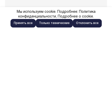
Мы используем cookie. Подробнее:
Политика
конфиденциальности
,
Подробнее о cookie
.
Принять все
Только технические
Отклонить все
Окружение
Дом находится в центре культурной
жизни, его окружают знаковые городские
достопримечательности: Третьяковская
галерея, Марфо-Мариинская обитель,
Болотная площадь, Репинский сквер,
музейно- образовательный комплекс
«ГЭС-2», «Красный Октябрь». Рядом
пролегают лучшие прогулочные зоны
столицы — Лаврушинский переулок,