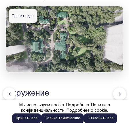
Проект сдан
Окружение
Мы используем cookie. Подробнее:
Политика
В пешей доступности находятся
конфиденциальности
,
Подробнее о cookie
.
старейший ботанический сад России
Принять все
Только технические
Отклонить все
«Аптекарский огород» и живописный