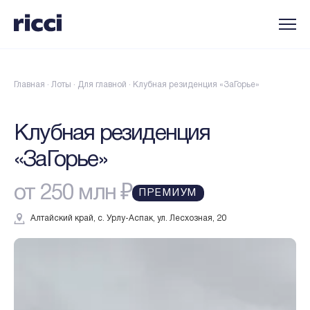
Главная
·
Лоты
·
Для главной
·
Клубная резиденция «ЗаГорье»
Клубная резиденция
«ЗаГорье»
от 250 млн ₽
ПРЕМИУМ
Алтайский край, с. Урлу-Аспак, ул. Лесхозная, 20