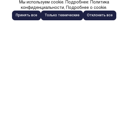
Мы используем cookie. Подробнее:
Политика
лесов в непосредственной близости от
конфиденциальности
,
Подробнее о cookie
.
чистейших Каракольских озер. Это
Принять все
Только технические
Отклонить все
нетронутая заповедная территория
площадью 85 гектаров с целебным
климатом и особой энергетикой места.