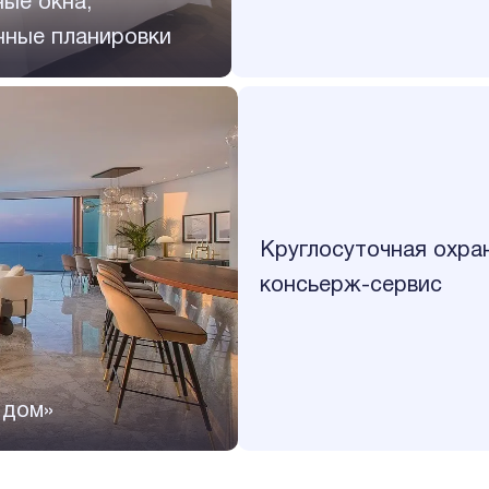
ые окна,
нные планировки
Круглосуточная охра
консьерж-сервис
 дом»