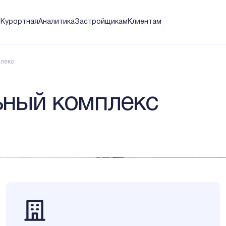
я
Курортная
Аналитика
Застройщикам
Клиентам
плекс
ный комплекс