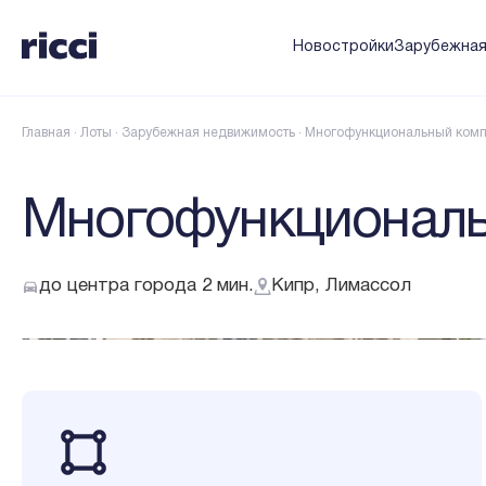
Новостройки
Зарубежна
Главная
·
Лоты
·
Зарубежная недвижимость
·
Многофункциональный ком
Многофункциональ
до центра города 2 мин.
Кипр, Лимассол