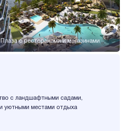
Плаза с ресторанами и магазинами
тво с ландшафтными садами,
 и уютными местами отдыха