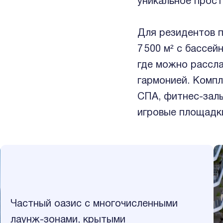
уникальное прост
Для резидентов 
7 500 м² с бассе
где можно рассл
гармонией. Компл
СПА, фитнес-залы
игровые площадки
Частный оазис с многочисленными
лаунж-зонами, крытыми