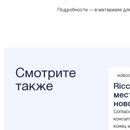
Подробности — в
материале
для
Смотрите
НОВОС
также
Ricc
мес
нов
ста
Соглас
консалт
под
конец 