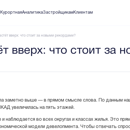
я
Курортная
Аналитика
Застройщикам
Клиентам
стёт вверх: что стоит за новыми рекордами?
т вверх: что стоит за 
ла заметно выше — в прямом смысле слова. По данным на
КАД увеличилась на пять этажей.
 и наблюдается во всех округах и классах жилья. Это пр
ономической модели девелопмента. Чтобы отвечать спрос