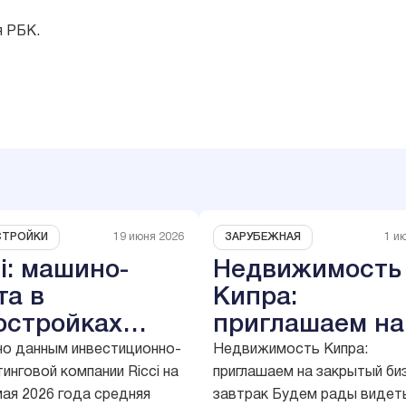
 РБК.
ТРОЙКИ
ЗАРУБЕЖНАЯ
19 июня 2026
1 и
i: машино-
Недвижимость
та в
Кипра:
остройках
приглашаем на
рой Москвы
закрытый бизн
но данным инвестиционно-
Недвижимость Кипра:
инговой компании Ricci на
приглашаем на закрытый би
орожали на
завтрак
мая 2026 года средняя
завтрак Будем рады видет