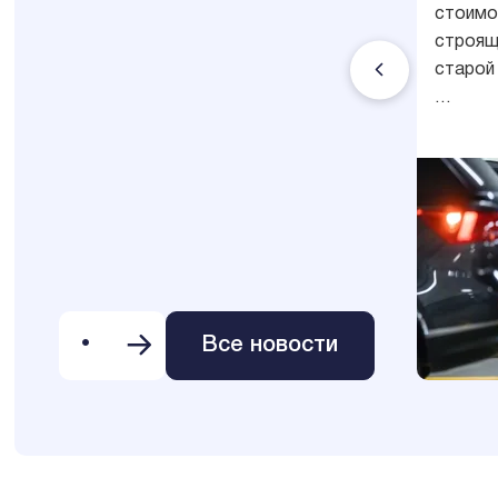
46%
стоимо
строящ
старой
…
Все новости
•