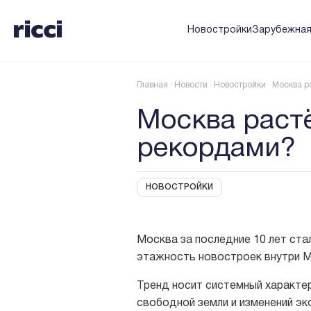
Новостройки
Зарубежна
Главная
·
Новости
·
Новостройки
·
Москва ра
Москва растё
рекордами?
НОВОСТРОЙКИ
Москва за последние 10 лет ста
этажность новостроек внутри М
Тренд носит системный характер
свободной земли и изменений эк