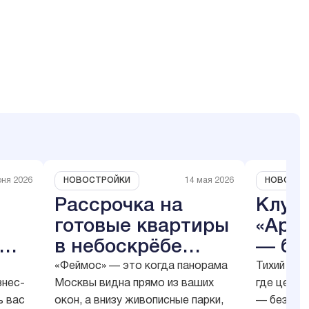
НОВОСТРОЙКИ
НОВОСТР
юня 2026
14 мая 2026
Рассрочка на
Клуб
готовые квартиры
«Ари
в небоскрёбе
— бр
ес-
«Феймос»
откр
«Феймос» — это когда панорама
Тихий пер
знес-
Москвы видна прямо из ваших
где центр
ь вас
окон, а внизу живописные парки,
— без шум