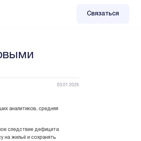
+7 (499) 455-24-23
Связаться
новыми
03.01.2026
ших аналитиков, средняя
ямое следствие дефицита
у на жильё и сохранять