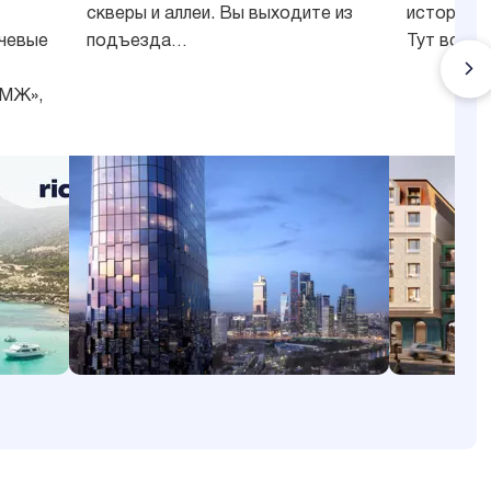
скверы и аллеи. Вы выходите из
историей 
чевые
подъезда…
Тут всего
ПМЖ»,